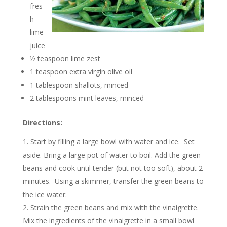
fres
h
lime
juice
½ teaspoon
lime zest
1 teaspoon
extra virgin olive oil
1 tablespoon
shallots, minced
2 tablespoons
mint leaves, minced
Directions:
Start by filling a large bowl with water and ice. Set
aside. Bring a large pot of water to boil. Add the green
beans and cook until tender (but not too soft), about 2
minutes. Using a skimmer, transfer the green beans to
the ice water.
Strain the green beans and mix with the vinaigrette.
Mix the ingredients of the vinaigrette in a small bowl